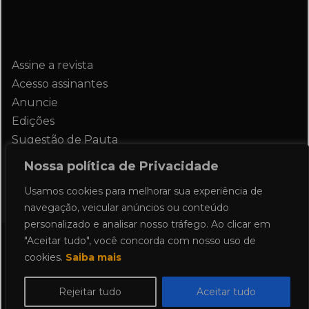
Assine a revista
Acesso assinantes
Anuncie
Edições
Sugestão de Pauta
Contato
Nossa política de Privacidade
Usamos cookies para melhorar sua experiência de
navegação, veicular anúncios ou conteúdo
personalizado e analisar nosso tráfego. Ao clicar em
"Aceitar tudo", você concorda com nosso uso de
Todos os direitos reservados 2024.
cookies.
Saiba mais
Proudly powered by WordPress
|
Theme:
Allure News by
Candid Themes
.
Rejeitar tudo
Aceitar tudo