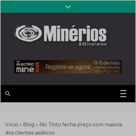
Skip
to
content
Revista
Notícias sobre mineração
Minérios &
Minerales
Início
»
Blog
»
Rio Tinto fecha preço com maioria
dos clientes asiáticos