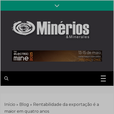
Skip
to
content
Revista
Notícias sobre mineração
Minérios &
Minerales
Início
»
Blog
»
Rentabilidade da exportação é a
maior em quatro anos