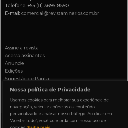
Telefone: +55 (11) 3895-8590
E-mail:
comercial@revistaminerios.com.br
Assine a revista
Acesso assinantes
Anuncie
Edições
Sugestão de Pauta
Contato
Nossa política de Privacidade
Usamos cookies para melhorar sua experiência de
navegação, veicular anúncios ou conteúdo
personalizado e analisar nosso tráfego. Ao clicar em
"Aceitar tudo", você concorda com nosso uso de
Todos os direitos reservados 2024.
cookies.
Saiba mais