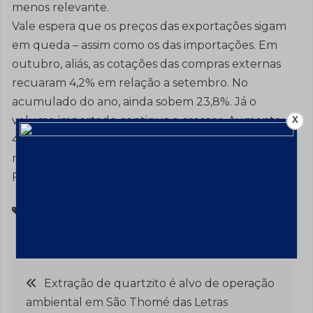
menos relevante.
Vale espera que os preços das exportações sigam
em queda – assim como os das importações. Em
outubro, aliás, as cotações das compras externas
recuaram 4,2% em relação a setembro. No
acumulado do ano, ainda sobem 23,8%. Já o
volume importado continua a crescer. Aumentou
X
4,5% sobre setembro, elevando para 22,1% a alta
no ano.
Fonte: Padrão
Processos
Navegação
Extração de quartzito é alvo de operação
ambiental em São Thomé das Letras