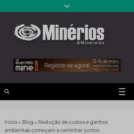
Skip
to
content
Revista
Notícias sobre mineração
Minérios &
Minerales
Início
»
Blog
»
Redução de custos e ganhos
ambientais começam a caminhar juntos