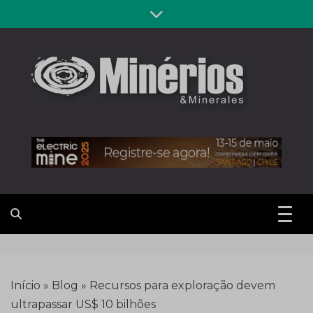
Skip
to
content
Revista
Notícias sobre mineração
Minérios &
Minerales
Início
»
Blog
»
Recursos para exploração devem
ultrapassar US$ 10 bilhões