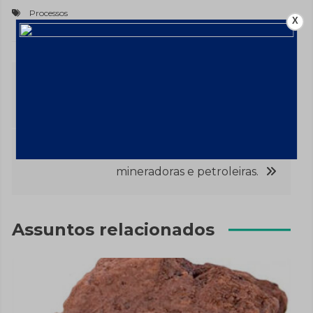
Processos
X
Navegação
Mineradoras ajudam ações a manterem
bom desempenho.
de
Post
Bolsas européias declinam, pressionadas por
mineradoras e petroleiras.
Assuntos relacionados