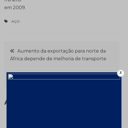
em 2009.
AÇO
Navegação
Aumento da exportação para norte da
África depende de melhoria de transporte
de
X
Post
Setor mineral quer expansão no RN
Assuntos relacionados