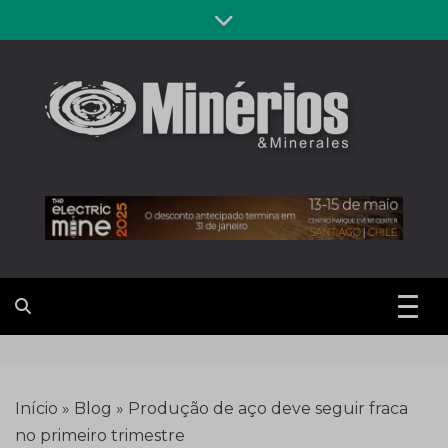
Skip
to
content
Revista
Notícias sobre mineração
Minérios &
Minerales
Início
»
Blog
»
Produção de aço deve seguir fraca
no primeiro trimestre