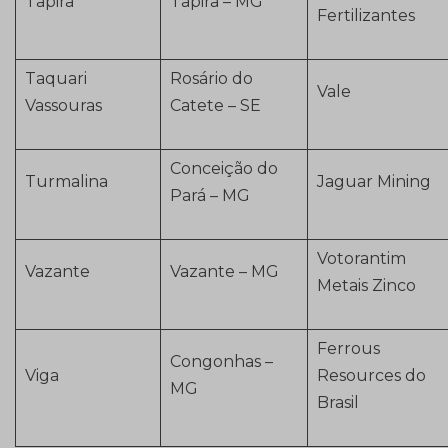
Tapira
Tapira – MG
Fertilizantes
Taquari
Rosário do
Vale
Vassouras
Catete – SE
Conceição do
Turmalina
Jaguar Mining
Pará – MG
Votorantim
Vazante
Vazante – MG
Metais Zinco
Ferrous
Congonhas –
Viga
Resources do
MG
Brasil