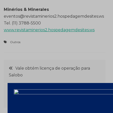
Minérios & Minerales
eventos@revistaminerios2.hospedagemdesites.ws
Tel. (11) 3788-5500
www.revistaminerios2.hospedagemdesites.ws
Outros
Navegação
Vale obtém licença de operação para
Salobo
de
Post
Sindesam lança Guia de Compras edição
2012/2013