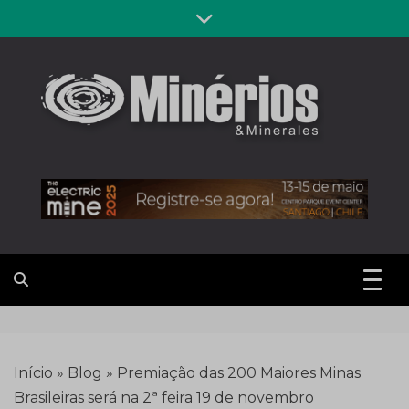
Skip
to
content
Revista
Notícias sobre mineração
Minérios &
Minerales
Início
»
Blog
»
Premiação das 200 Maiores Minas
Brasileiras será na 2ª feira 19 de novembro