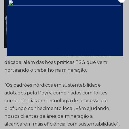
respeito da atuação
neste projeto, bem como
os serviços “da mina ao
porto” executados pela
empresa e as mais de
200 consultorias
desenvolvidas na área
ambiental na última
década, além das boas práticas ESG que vem
norteando o trabalho na mineração.
“Os padrões nórdicos em sustentabilidade
adotados pela Pöyry, combinados com fortes
competências em tecnologia de processo e o
profundo conhecimento local, vêm ajudando
nossos clientes da área de mineração a
alcançarem mais eficiência, com sustentabilidade”,