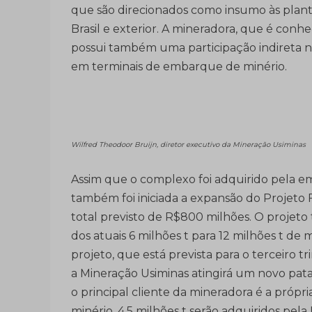
que são direcionados como insumo às plant
Brasil e exterior. A mineradora, que é conh
possui também uma participação indireta no 
em terminais de embarque de minério.
Wilfred Theodoor Bruijn, diretor executivo da Mineração Usiminas
Assim que o complexo foi adquirido pela emp
também foi iniciada a expansão do Projeto F
total previsto de R$800 milhões. O projet
dos atuais 6 milhões t para 12 milhões t de m
projeto, que está prevista para o terceiro
a Mineração Usiminas atingirá um novo pa
o principal cliente da mineradora é a própri
minério, 4,5 milhões t serão adquiridos pe