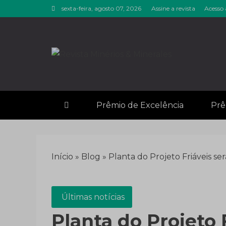
Skip
sexta-feira, agosto 07, 2026
Assine a revista
Acesso 
to
content
Revista M
Notícias sobre mineração
Prêmio de Excelência
Prê
Início
»
Blog
»
Planta do Projeto Friáveis se
Últimas notícias
Planta do Projeto 