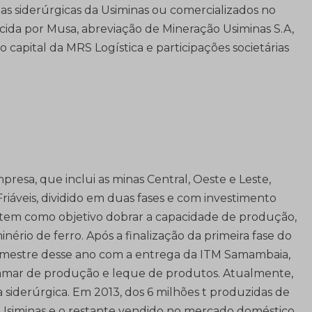
as siderúrgicas da Usiminas ou comercializados no
ecida por Musa, abreviação de Mineração Usiminas S.A,
capital da MRS Logística e participações societárias
resa, que inclui as minas Central, Oeste e Leste,
riáveis, dividido em duas fases e com investimento
o tem como objetivo dobrar a capacidade de produção,
inério de ferro. Após a finalização da primeira fase do
 trimestre desse ano com a entrega da ITM Samambaia,
tamar de produção e leque de produtos. Atualmente,
a siderúrgica. Em 2013, dos 6 milhões t produzidas de
la Usiminas e o restante vendido no mercado doméstico