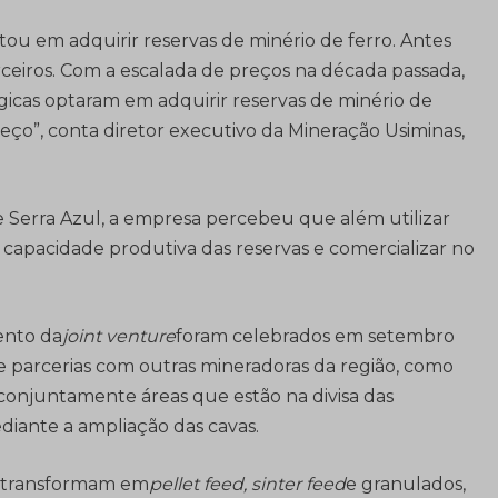
tou em adquirir reservas de minério de ferro. Antes
ceiros. Com a escalada de preços na década passada,
icas optaram em adquirir reservas de minério de
eço”, conta diretor executivo da Mineração Usiminas,
e Serra Azul, a empresa percebeu que além utilizar
 capacidade produtiva das reservas e comercializar no
ento da
joint venture
foram celebrados em setembro
de parcerias com outras mineradoras da região, como
conjuntamente áreas que estão na divisa das
diante a ampliação das cavas.
o transformam em
pellet feed, sinter feed
e granulados,