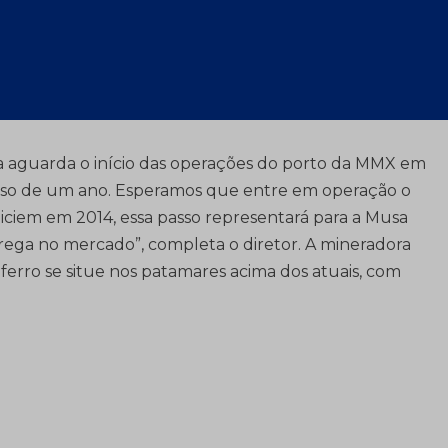
es, percebemos que dentro das duas barragens de
processado. A grosso modo, temos 25 milhões t de
anta e produzirá
pellet feed
bastante rico, com 66% de
ão e também para siderúrgicas que tenham planta
a aguarda o início das operações do porto da MMX em
traso de um ano. Esperamos que entre em operação o
iniciem em 2014, essa passo representará para a Musa
rega no mercado”, completa o diretor. A mineradora
erro se situe nos patamares acima dos atuais, com