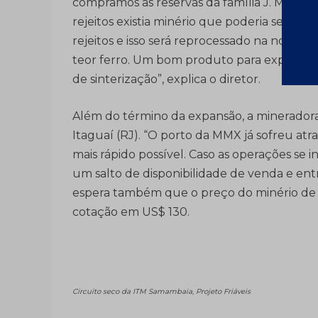
compramos as reservas da família J. Mend
rejeitos existia minério que poderia ser re
rejeitos e isso será reprocessado na nova pl
teor ferro. Um bom produto para exportaç
de sinterização”, explica o diretor.
Além do término da expansão, a minerador
Itaguaí (RJ). “O porto da MMX já sofreu a
mais rápido possível. Caso as operações se 
um salto de disponibilidade de venda e ent
espera também que o preço do minério de f
cotação em US$ 130.
Circuito seco da ITM Samambaia, Projeto Friáveis