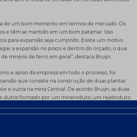
goza de um bom momento em termos de mercado. Os
ivos e têm se mantido em um bom patamar. Isso
os para expansão seja cumprido. Existe um motivo
egar a expansão no prazo e dentro do orçado, o que
e minério de ferro em geral”, destaca Bruijn.
tomo e apoio da empresa em todo o processo, foi
pansão que consiste na construção de duas plantas
e e outra na mina Central. De acordo Bruijn, as duas
 de dutos formado por um mineroduto, um rejeitoduto
s é de 8 km, sendo o mineroduto e o rejeitoduto na
ar o aproveitamento dos finos de barragem. Quando