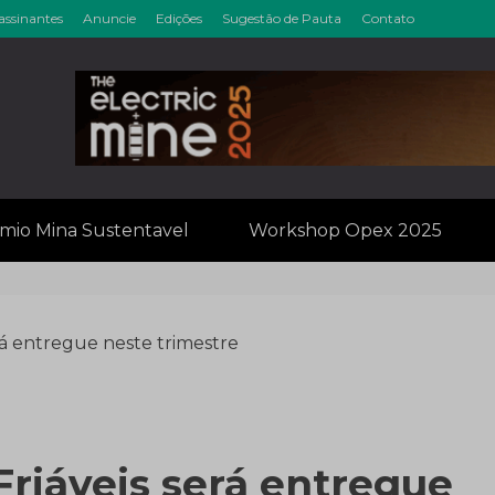
assinantes
Anuncie
Edições
Sugestão de Pauta
Contato
inérios & Min
mio Mina Sustentavel
Workshop Opex 2025
rá entregue neste trimestre
Friáveis será entregue