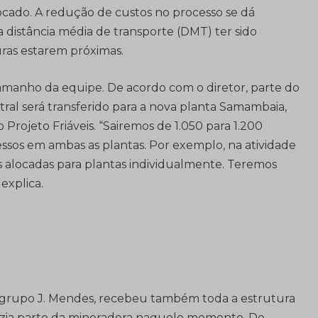
cado. A redução de custos no processo se dá
distância média de transporte (DMT) ter sido
uras estarem próximas.
tamanho da equipe. De acordo com o diretor, parte do
tral será transferido para a nova planta Samambaia,
 Projeto Friáveis. “Sairemos de 1.050 para 1.200
essos em ambas as plantas. Por exemplo, na atividade
 alocadas para plantas individualmente. Teremos
 explica.
o grupo J. Mendes, recebeu também toda a estrutura
azia parte da mineradora naquele momento. De