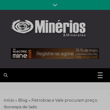
Skip
to
content
Revista
Notícias sobre mineração
Minérios &
Minerales
Início
»
Blog
»
Petrobras e Vale procuram preço;
Ibovespa de lado