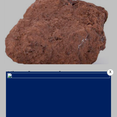
X
Mineração aumenta faturamento em
9,1% em 2024 com alta de ferro;
Investimentos até 2029 chegarão a
US$ 68,4 bi
10 de fevereiro de 2025