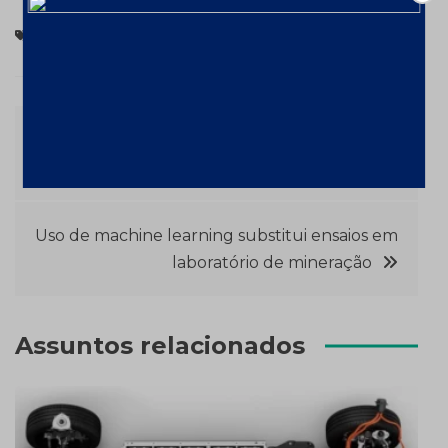
26º Prêmio de Excelência
Navegação
Usiminas está com vagas abertas para
Trainees, Aprendizes e Estagiários
de
Post
Uso de machine learning substitui ensaios em
laboratório de mineração
Assuntos relacionados