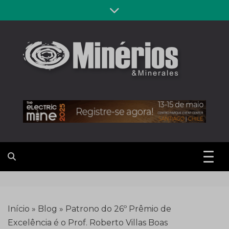
Skip
to
content
Revista
Notícias sobre mineração
Minérios &
Minerales
Início
»
Blog
»
Patrono do 26º Prêmio de
Excelência é o Prof. Roberto Villas Boas