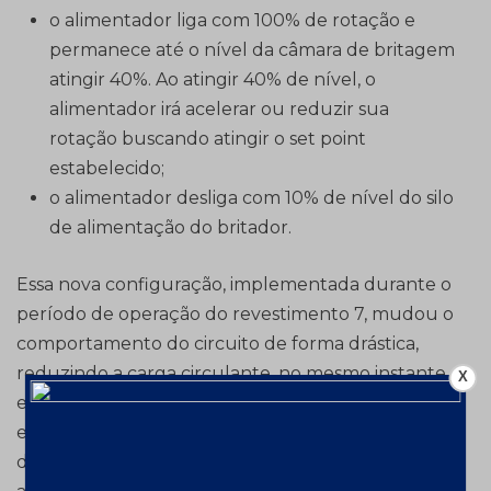
o alimentador liga com 100% de rotação e
permanece até o nível da câmara de britagem
atingir 40%. Ao atingir 40% de nível, o
alimentador irá acelerar ou reduzir sua
rotação buscando atingir o set point
estabelecido;
o alimentador desliga com 10% de nível do silo
de alimentação do britador.
Essa nova configuração, implementada durante o
período de operação do revestimento 7, mudou o
comportamento do circuito de forma drástica,
reduzindo a carga circulante, no mesmo instante
X
em que a câmara do britador passou a trabalhar,
efetivamente, próxima do set point. Como o
desempenho no britador secundário foi otimizado,