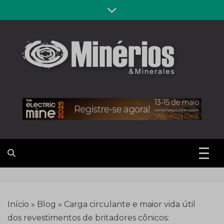
Skip
to
content
Revista
Notícias sobre mineração
Minérios &
Minerales
Início
»
Blog
»
Carga circulante e maior vida útil
dos revestimentos de britadores cônicos: