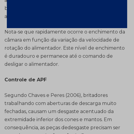
a mesma lógica foi replicada para os dois
britadores terciários, contribuindo ainda mais com
a melhoria do desempenho do circuito a seco.
Nota-se que rapidamente ocorre o enchimento da
câmara em função da variação da velocidade de
rotação do alimentador. Este nível de enchimento
é duradouro e permanece até o comando de
desligar o alimentador.
Controle de APF
Segundo Chaves e Peres (2006), britadores
trabalhando com aberturas de descarga muito
fechadas, causam um desgaste acentuado da
extremidade inferior dos cones e mantos. Em
consequência, as peças dedesgaste precisam ser