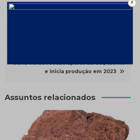
X
Navegação
Equinox Gold produz 37 mil onças no
1º ano de Santa Luz (BA)
de
Post
Serra Verde recebe aporte de US$ 150 mi
e inicia produção em 2023
Assuntos relacionados