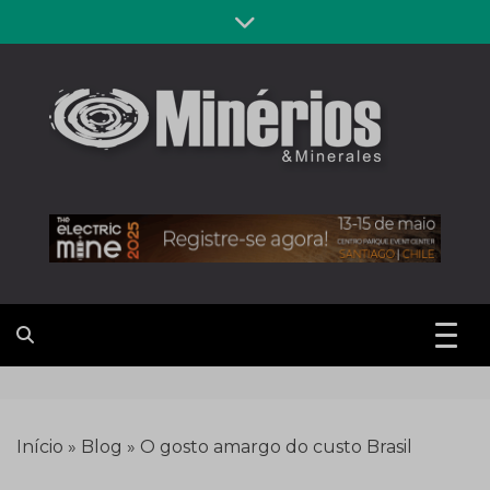
Skip
to
content
Revista
Notícias sobre mineração
Minérios &
Minerales
Início
»
Blog
»
O gosto amargo do custo Brasil