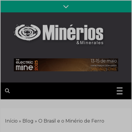
Skip
to
content
Revista
Notícias sobre mineração
Minérios &
Minerales
Início
»
Blog
»
O Brasil e o Minério de Ferro