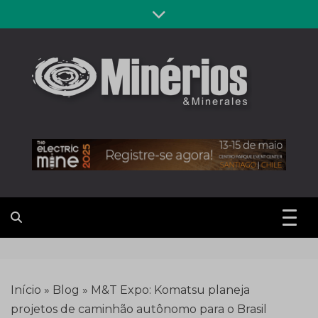
Skip
to
content
Revista
Notícias sobre mineração
Minérios &
Minerales
Início
»
Blog
»
M&T Expo: Komatsu planeja
projetos de caminhão autônomo para o Brasil