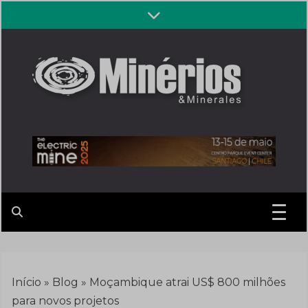
Skip
to
content
Revista
Notícias sobre mineração
Minérios &
Minerales
Início
»
Blog
»
Moçambique atrai US$ 800 milhões
para novos projetos