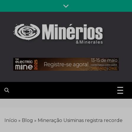
Skip
to
content
Revista
Notícias sobre mineração
Minérios &
Minerales
Início
»
Blog
»
Mineração Usiminas registra recorde