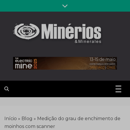
Skip
to
content
Revista
Notícias sobre mineração
Minérios &
Minerales
Início
»
Blog
»
Medição do grau de enchimento de
moinhos com scanner