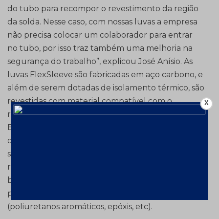
do tubo para recompor o revestimento da região
da solda. Nesse caso, com nossas luvas a empresa
não precisa colocar um colaborador para entrar
no tubo, por isso traz também uma melhoria na
segurança do trabalho”, explicou José Anísio. As
luvas FlexSleeve são fabricadas em aço carbono, e
além de serem dotadas de isolamento térmico, são
revestidas com material compatível com o
X
revestimento interno do duto e são providas de
Bore Seals, vedações periféricas em elastômero,
que asseguram a estanqueidade entre as luvas. O
sistema pode ser aplicado em diversos tipos de
revestimentos internos de dutos, de altas ou
baixas espessuras, tais como poliuretano, borracha,
polietileno de alta densidade; cimento, tintas
(poliuretanos aromáticos, epóxis, etc).