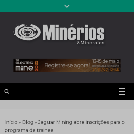
Skip
to
content
Revista
Notícias sobre mineração
Minérios &
Minerales
Início
»
Blog
»
Jaguar Mining abre inscrições para o
programa de trainee