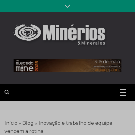
Skip
to
content
Revista
Notícias sobre mineração
Minérios &
Minerales
Início
»
Blog
»
Inovação e trabalho de equipe
vencem a rotina