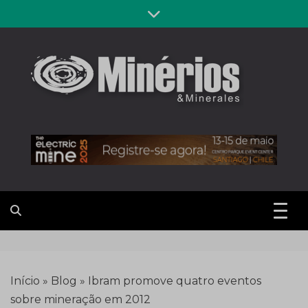
Skip
to
content
Revista
Notícias sobre mineração
Minérios &
Minerales
Início
»
Blog
»
Ibram promove quatro eventos
sobre mineração em 2012