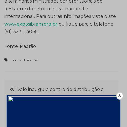
e seminários ministrados por profissionais de
destaque do setor mineral nacional e
internacional. Para outras informações visite o site
www.exposibram.org.br
ou ligue para o telefone
(91) 3230-4066.
Fonte: Padrão
Feiras e Eventos
Navegação
Vale inaugura centro de distribuição e
X
pelotizadora em Omã
de
Post
Preços do cobre devem ter mais de 17% de
aumento em 2012