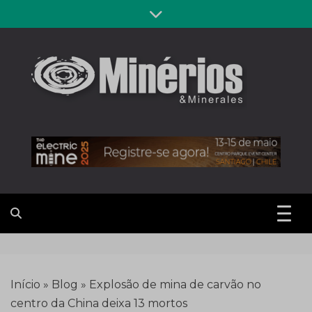
Skip
to
content
Revista
Notícias sobre mineração
Minérios &
Minerales
Início
»
Blog
»
Explosão de mina de carvão no
centro da China deixa 13 mortos