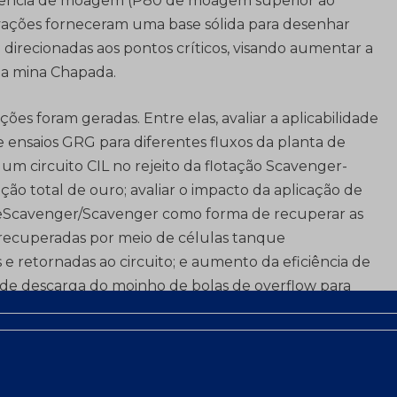
ciência de moagem (P80 de moagem superior ao
vações forneceram uma base sólida para desenhar
o direcionadas aos pontos críticos, visando aumentar a
na mina Chapada.
ções foram geradas. Entre elas, avaliar a aplicabilidade
 ensaios GRG para diferentes fluxos da planta de
um circuito CIL no rejeito da flotação Scavenger-
 total de ouro; avaliar o impacto da aplicação de
 ReScavenger/Scavenger como forma de recuperar as
o recuperadas por meio de células tanque
e retornadas ao circuito; e aumento da eficiência de
e descarga do moinho de bolas de overflow para
 de moagem.
m circuito de flotação pode ser afetado por vários
tre minerais sulfetados e o aço dos corpos moedores. A