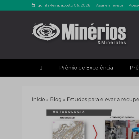
Skip
quinta-feira, agosto 06, 2026
Assine a revista
Acess
to
content
Revista M
Notícias sobre mineração
Prêmio de Excelência
Prê
Início
»
Blog
»
Estudos para elevar a recup