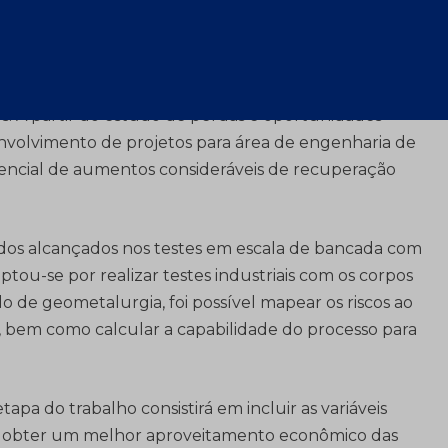
umentar os níveis de ferro na polpa e diminuir a
tando na formação de hidróxidos de ferro, o que pode
re. Diante disso, a mina Chapada conduziu uma
olas de alto cromo em ensaios de flotação em
s. A partir do estudo de perdas e oportunidades
nvolvimento de projetos para área de engenharia de
tencial de aumentos consideráveis de recuperação
os alcançados nos testes em escala de bancada com
tou-se por realizar testes industriais com os corpos
o de geometalurgia, foi possível mapear os riscos ao
, bem como calcular a capabilidade do processo para
apa do trabalho consistirá em incluir as variáveis
do obter um melhor aproveitamento econômico das