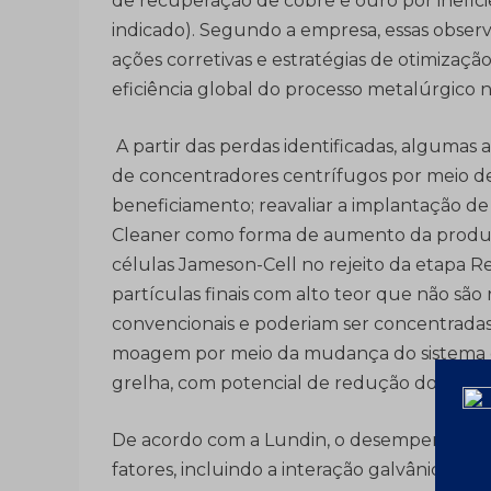
de recuperação de cobre e ouro por inefi
indicado). Segundo a empresa, essas obser
ações corretivas e estratégias de otimizaçã
eficiência global do processo metalúrgico 
A partir das perdas identificadas, algumas a
de concentradores centrífugos por meio de
beneficiamento; reavaliar a implantação de 
Cleaner como forma de aumento da produção
células Jameson-Cell no rejeito da etapa
partículas finais com alto teor que não sã
convencionais e poderiam ser concentradas 
moagem por meio da mudança do sistema d
grelha, com potencial de redução do P80
De acordo com a Lundin, o desempenho de u
fatores, incluindo a interação galvânica en