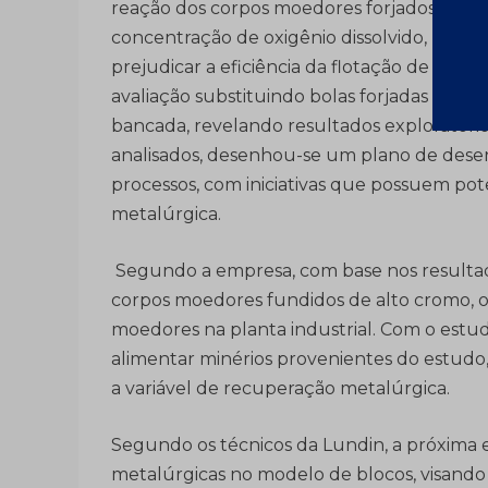
reação dos corpos moedores forjados pode a
concentração de oxigênio dissolvido, resul
prejudicar a eficiência da flotação de cob
avaliação substituindo bolas forjadas por b
bancada, revelando resultados exploratório
analisados, desenhou-se um plano de dese
processos, com iniciativas que possuem po
metalúrgica.
Segundo a empresa, com base nos resultad
corpos moedores fundidos de alto cromo, op
moedores na planta industrial. Com o estud
alimentar minérios provenientes do estudo
a variável de recuperação metalúrgica.
Segundo os técnicos da Lundin, a próxima et
metalúrgicas no modelo de blocos, visan