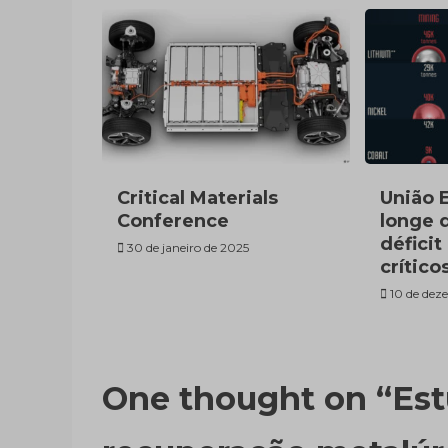
Critical Materials
União 
Conference
longe d
déficit
30 de janeiro de 2025
crítico
10 de dez
One thought on “
Est