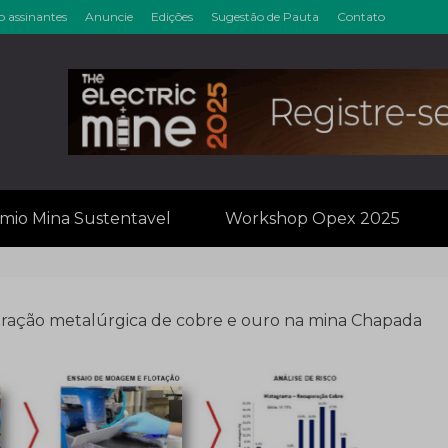
o assinantes
Anuncie
Edições
Sugestão de Pauta
Contato
inérios & Min
mio Mina Sustentavel
Workshop Opex 2025
eração metalúrgica de cobre e ouro na mina Chapada