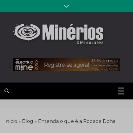
Skip
to
content
Revista
Notícias sobre mineração
Minérios &
Minerales
Início
»
Blog
»
Entenda o que é a Rodada Doha