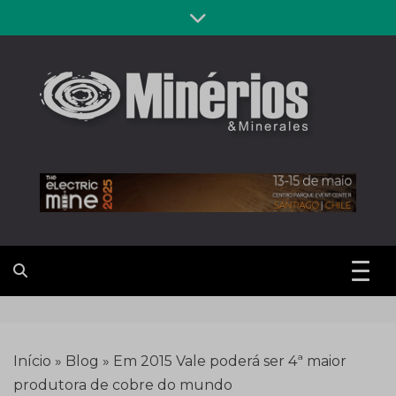
Skip
to
content
Revista
Notícias sobre mineração
Minérios &
Minerales
Início
»
Blog
»
Em 2015 Vale poderá ser 4ª maior
produtora de cobre do mundo