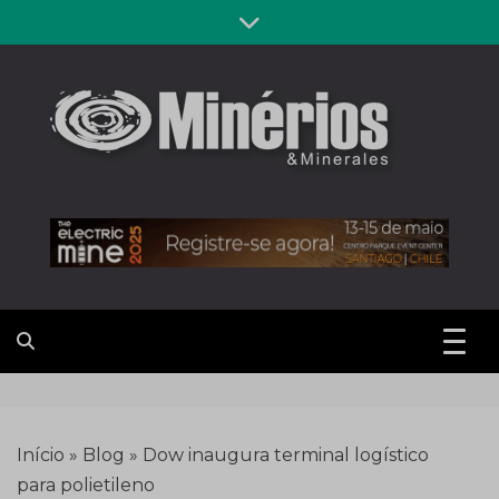
Skip
to
content
Revista
Notícias sobre mineração
Minérios &
Minerales
Início
»
Blog
»
Dow inaugura terminal logístico
para polietileno