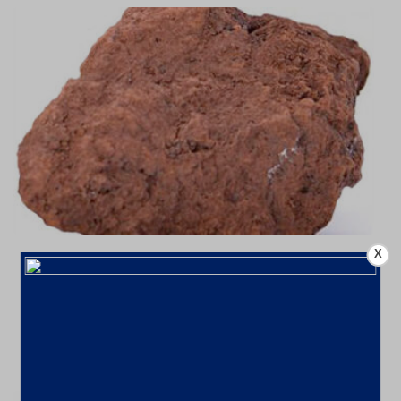
X
Mineração aumenta faturamento em
9,1% em 2024 com alta de ferro;
Investimentos até 2029 chegarão a
US$ 68,4 bi
10 de fevereiro de 2025