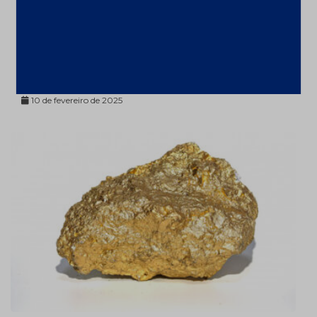
Mineração aumenta faturamento em
9,1% em 2024 com alta de ferro;
Investimentos até 2029 chegarão a
US$ 68,4 bi
10 de fevereiro de 2025