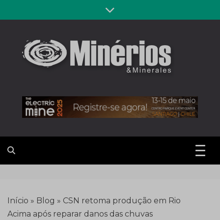
Skip
to
content
Revista
Notícias sobre mineração
Minérios &
Minerales
Início
»
Blog
»
CSN retoma produção em Rio
Acima após reparar danos das chuvas