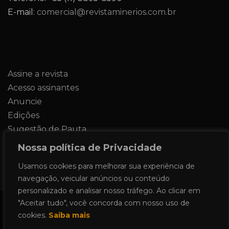
E-mail:
comercial@revistaminerios.com.br
Assine a revista
Acesso assinantes
Anuncie
Edições
Sugestão de Pauta
Contato
Nossa política de Privacidade
Usamos cookies para melhorar sua experiência de
navegação, veicular anúncios ou conteúdo
personalizado e analisar nosso tráfego. Ao clicar em
"Aceitar tudo", você concorda com nosso uso de
Todos os direitos reservados 2024.
cookies.
Saiba mais
Proudly powered by WordPress
|
Theme: