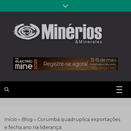
Skip
to
content
Revista
Notícias sobre mineração
Minérios &
Minerales
Início
»
Blog
»
Corumbá quadruplica exportações
e fecha ano na liderança.