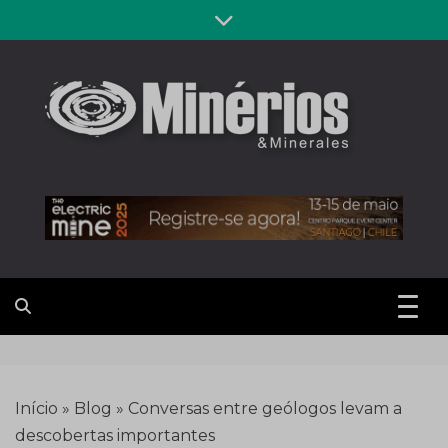
Skip
to
content
Revista
Notícias sobre mineração
Minérios &
Minerales
Início
»
Blog
»
Conversas entre geólogos levam a
descobertas importantes