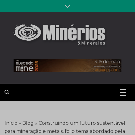
Skip
to
content
Revista
Notícias sobre mineração
Minérios &
Minerales
Início
»
Blog
»
Construindo um futuro sustentável
para mineração e metais, foi o tema abordado pela