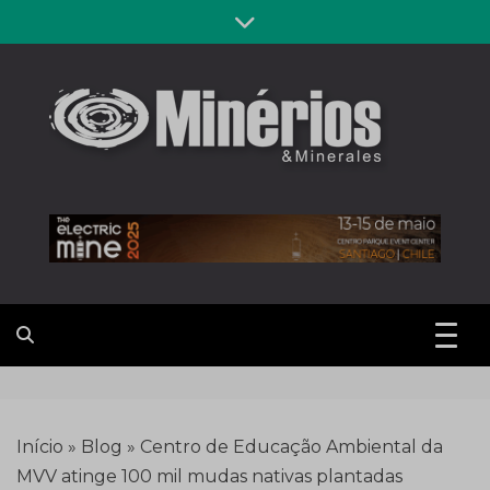
Skip
to
content
Revista
Notícias sobre mineração
Minérios &
Minerales
Início
»
Blog
»
Centro de Educação Ambiental da
MVV atinge 100 mil mudas nativas plantadas