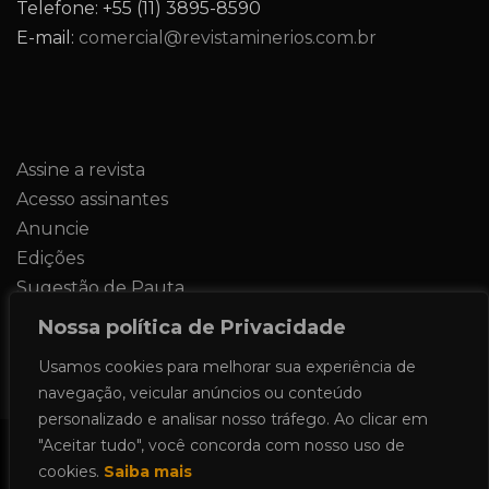
Telefone: +55 (11) 3895-8590
E-mail:
comercial@revistaminerios.com.br
Assine a revista
Acesso assinantes
Anuncie
Edições
Sugestão de Pauta
Contato
Nossa política de Privacidade
Usamos cookies para melhorar sua experiência de
navegação, veicular anúncios ou conteúdo
personalizado e analisar nosso tráfego. Ao clicar em
"Aceitar tudo", você concorda com nosso uso de
Todos os direitos reservados 2024.
cookies.
Saiba mais