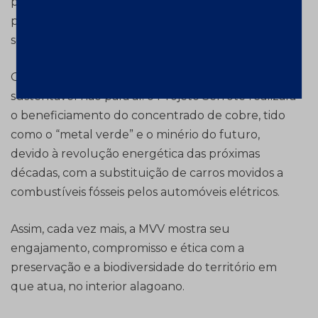
praticidade no transporte de mudas para plantio; a
padronização dos lotes; e a redução dos resíduos
sólidos dos viveiros.
O aporte da nossa empresa ao aspecto
sustentável não para aí: o Projeto Serrote realizará
o beneficiamento do concentrado de cobre, tido
como o “metal verde” e o minério do futuro,
devido à revolução energética das próximas
décadas, com a substituição de carros movidos a
combustíveis fósseis pelos automóveis elétricos.
Assim, cada vez mais, a MVV mostra seu
engajamento, compromisso e ética com a
preservação e a biodiversidade do território em
que atua, no interior alagoano.