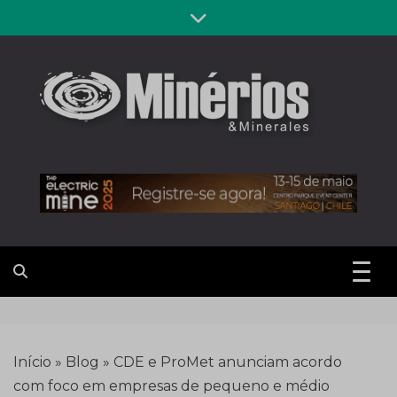
Skip
to
content
Revista
Notícias sobre mineração
Minérios &
Minerales
Início
»
Blog
»
CDE e ProMet anunciam acordo
com foco em empresas de pequeno e médio