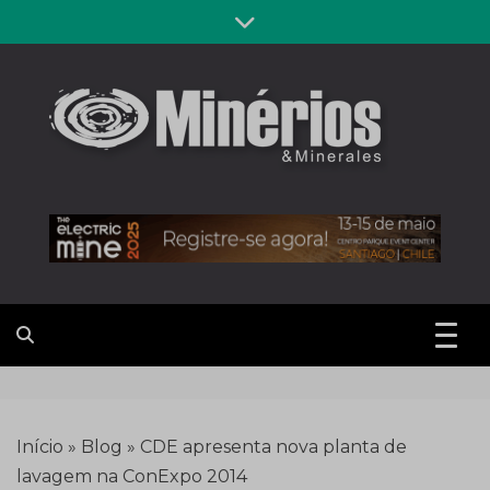
Skip
to
content
Revista
Notícias sobre mineração
Minérios &
Minerales
Início
»
Blog
»
CDE apresenta nova planta de
lavagem na ConExpo 2014