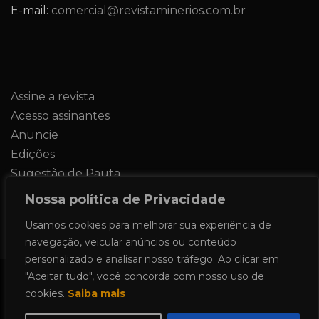
E-mail:
comercial@revistaminerios.com.br
Assine a revista
Acesso assinantes
Anuncie
Edições
Sugestão de Pauta
Contato
Nossa política de Privacidade
Usamos cookies para melhorar sua experiência de
navegação, veicular anúncios ou conteúdo
personalizado e analisar nosso tráfego. Ao clicar em
"Aceitar tudo", você concorda com nosso uso de
Todos os direitos reservados 2024.
cookies.
Saiba mais
Proudly powered by WordPress
|
Theme: