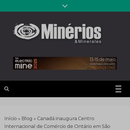
Skip
to
content
Revista
Notícias sobre mineração
Minérios &
Minerales
Início
»
Blog
»
Canadá inaugura Centro
Internacional de Comércio de Ontário em São