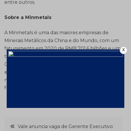
entre outros.
Sobre a Minmetals
A Minmetals é uma das maiores empresas de
Minerais Metálicos da China e do Mundo, com um
faturamento em 2020 de RMB 701,6 bilhões e um
X
total asset de quase RMB 1trilhão. Foi listada na
Global Fortune 500 como sendo a 92th maior
empresa do mundo. Possui 8 subsidiárias listadas
na Bolsa de Hong Kong e mais de 240 mil
funcionários.
Navegação
Vale anuncia vaga de Gerente Executivo