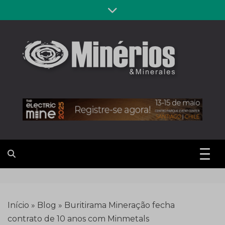
Skip
to
content
Revista
Notícias sobre mineração
Minérios &
Minerales
Início
»
Blog
»
Buritirama Mineração fecha
contrato de 10 anos com Minmetals