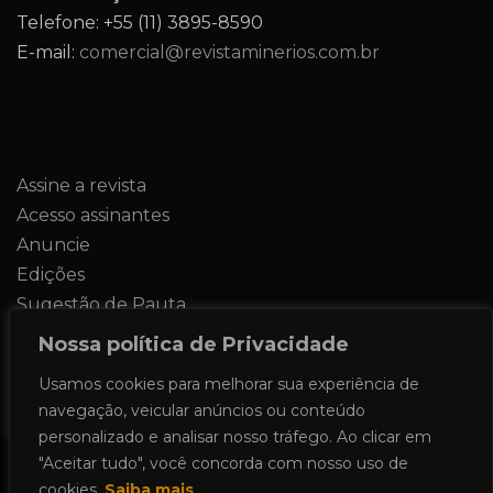
Telefone: +55 (11) 3895-8590
E-mail:
comercial@revistaminerios.com.br
Assine a revista
Acesso assinantes
Anuncie
Edições
Sugestão de Pauta
Contato
Nossa política de Privacidade
Usamos cookies para melhorar sua experiência de
navegação, veicular anúncios ou conteúdo
personalizado e analisar nosso tráfego. Ao clicar em
"Aceitar tudo", você concorda com nosso uso de
Todos os direitos reservados 2024.
cookies.
Saiba mais