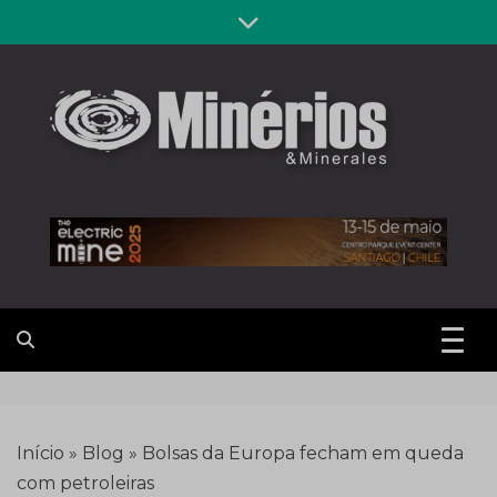
Skip
to
content
Revista
Notícias sobre mineração
Minérios &
Minerales
Início
»
Blog
»
Bolsas da Europa fecham em queda
com petroleiras