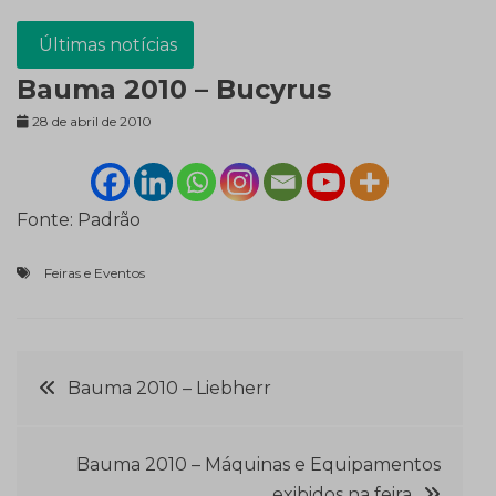
Últimas notícias
Bauma 2010 – Bucyrus
28 de abril de 2010
Fonte: Padrão
Feiras e Eventos
Navegação
Bauma 2010 – Liebherr
de
Bauma 2010 – Máquinas e Equipamentos
exibidos na feira