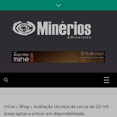
Skip
to
content
Revista
Notícias sobre mineração
Minérios &
Minerales
Início
»
Blog
»
Avaliação técnica de cerca de 20 mil
áreas aptas a entrar em disponibilidade