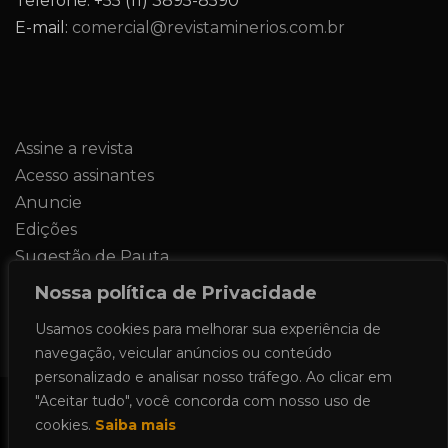
Telefone: +55 (11) 3895-8590
E-mail:
comercial@revistaminerios.com.br
Assine a revista
Acesso assinantes
Anuncie
Edições
Sugestão de Pauta
Contato
Nossa política de Privacidade
Usamos cookies para melhorar sua experiência de
navegação, veicular anúncios ou conteúdo
personalizado e analisar nosso tráfego. Ao clicar em
"Aceitar tudo", você concorda com nosso uso de
Todos os direitos reservados 2024.
cookies.
Saiba mais
Proudly powered by WordPress
|
Theme: