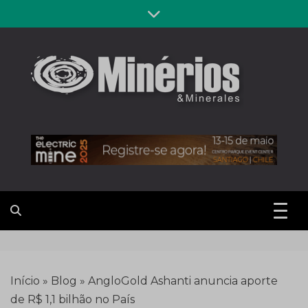
Skip
to
content
Revista
Notícias sobre mineração
Minérios &
Minerales
Início
»
Blog
»
AngloGold Ashanti anuncia aporte
de R$ 1,1 bilhão no País