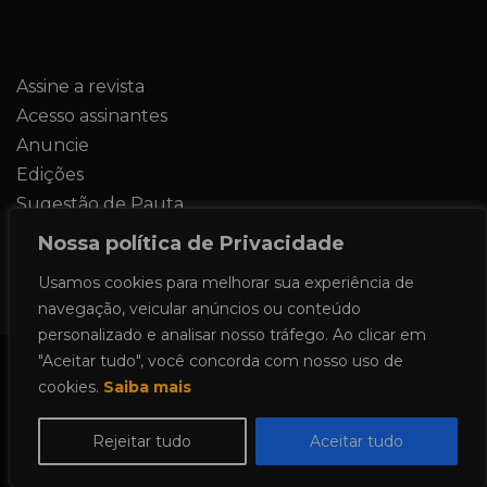
Assine a revista
Acesso assinantes
Anuncie
Edições
Sugestão de Pauta
Contato
Nossa política de Privacidade
Usamos cookies para melhorar sua experiência de
navegação, veicular anúncios ou conteúdo
personalizado e analisar nosso tráfego. Ao clicar em
"Aceitar tudo", você concorda com nosso uso de
Todos os direitos reservados 2024.
cookies.
Saiba mais
Proudly powered by WordPress
|
Theme:
Allure News by
Candid Themes
.
Rejeitar tudo
Aceitar tudo