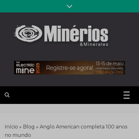
Skip
to
content
Revista
Notícias sobre mineração
Minérios &
Minerales
Início
»
Blog
»
Anglo American completa 100 anos
no mundo