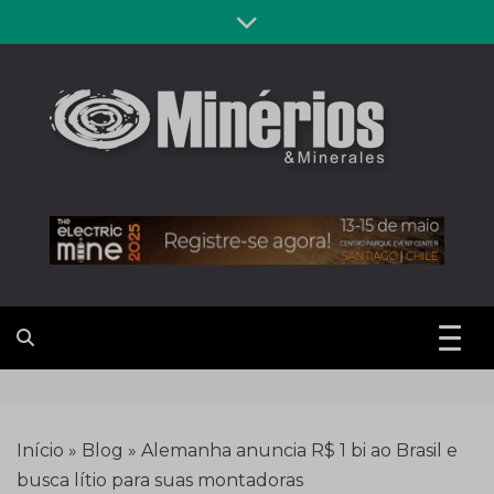
Skip
to
content
Revista
Notícias sobre mineração
Minérios &
Minerales
Início
»
Blog
»
Alemanha anuncia R$ 1 bi ao Brasil e
busca lítio para suas montadoras