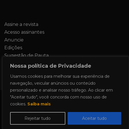
Assine a revista
Acesso assinantes
Anuncie
Edições
Sugestão de Pauta
Contato
Nossa política de Privacidade
Usamos cookies para melhorar sua experiência de
navegação, veicular anúncios ou conteúdo
personalizado e analisar nosso tráfego. Ao clicar em
"Aceitar tudo", você concorda com nosso uso de
Todos os direitos reservados 2024.
cookies.
Saiba mais
Proudly powered by WordPress
|
Theme:
Allure News by
Candid Themes
.
Rejeitar tudo
Aceitar tudo