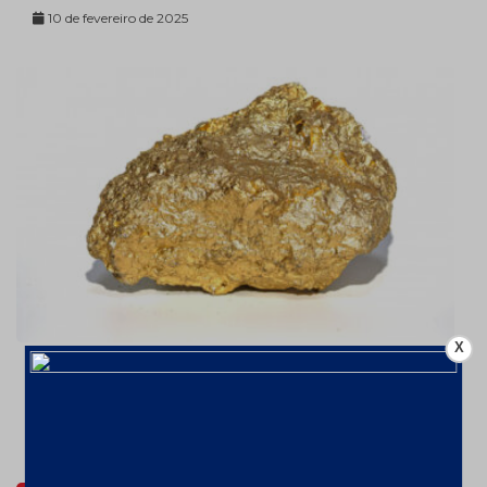
10 de fevereiro de 2025
X
Ouro valorizou 26% em 2024 – a
US$2606,72/oz
7 de fevereiro de 2025