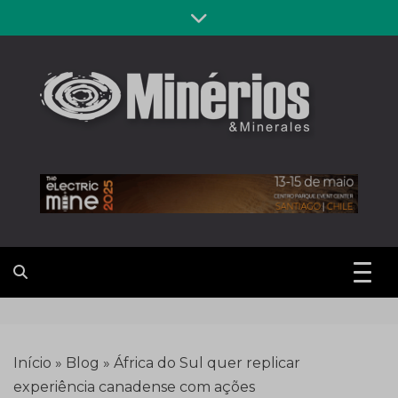
Skip
to
content
Revista
Notícias sobre mineração
Minérios &
Minerales
Início
»
Blog
»
África do Sul quer replicar
experiência canadense com ações