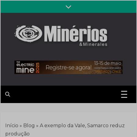
Skip
to
content
Revista
Notícias sobre mineração
Minérios &
Minerales
Início
»
Blog
»
A exemplo da Vale, Samarco reduz
produção