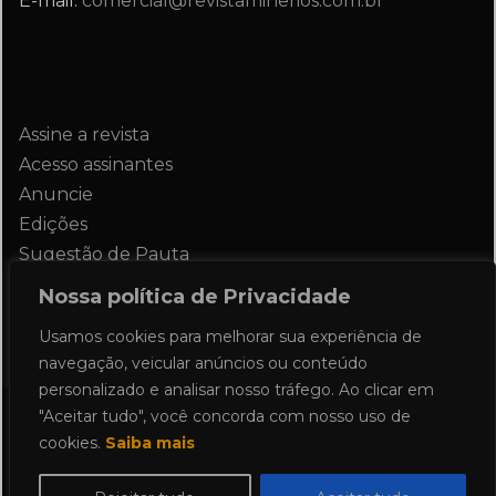
E-mail:
comercial@revistaminerios.com.br
Assine a revista
Acesso assinantes
Anuncie
Edições
Sugestão de Pauta
Contato
Nossa política de Privacidade
Usamos cookies para melhorar sua experiência de
navegação, veicular anúncios ou conteúdo
personalizado e analisar nosso tráfego. Ao clicar em
"Aceitar tudo", você concorda com nosso uso de
Todos os direitos reservados 2024.
cookies.
Saiba mais
Proudly powered by WordPress
|
Theme:
Allure News by
Candid Themes
.