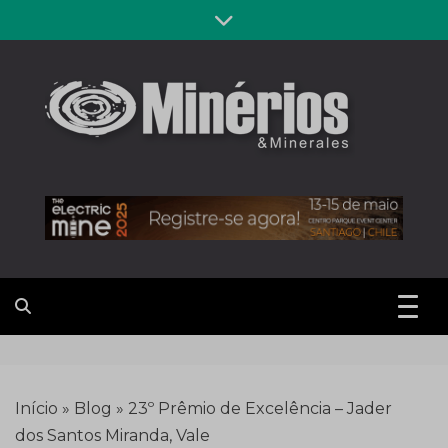
Skip
to
content
Revista
Notícias sobre mineração
Minérios &
Minerales
Início
»
Blog
»
23º Prêmio de Excelência – Jader
dos Santos Miranda, Vale